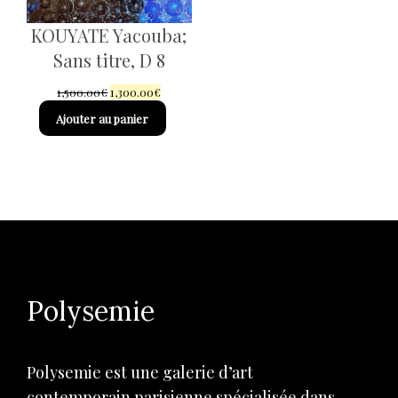
KOUYATE Yacouba;
Sans titre, D 8
Le
Le
1,500.00
€
1,300.00
€
prix
prix
Ajouter au panier
initial
actuel
était :
est :
1,500.00€.
1,300.00€.
Polysemie
Polysemie est une galerie d’art
contemporain parisienne spécialisée dans