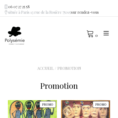
Skip
06 07 27 25 58
to
située à Paris 13 rue de la Rosière 75015
sur rendez-vous
content
Tog
0
navi
ACCUEIL
/ PROMOTION
Promotion
PRODUIT
PRODU
PROMO
PROMO
EN
EN
PROMOTION
PROMO