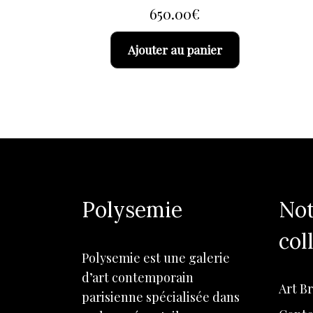
650.00
€
Ajouter au panier
Polysemie
Not
col
Polysemie est une galerie
d’art contemporain
Art B
parisienne spécialisée dans