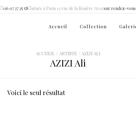
06 07 27 25 58
située à Paris 13 rue de la Rosière 75015
sur rendez-vous
Accueil
Collection
Galeri
ACCUEIL
/
ARTISTE
/ AZIZI ALI
AZIZI Ali
Voici le seul résultat