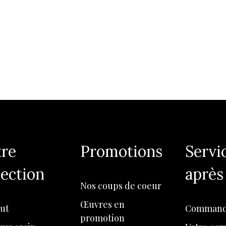
re
Promotions
Servi
lection
après
Nos coups de coeur
Œuvres en
rut
Command
promotion