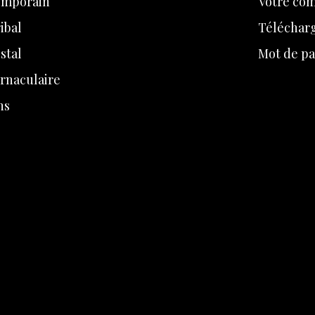
emporain
Votre co
ibal
Téléchar
stal
Mot de pa
ernaculaire
ns