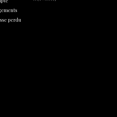
mpte
gements
sse perdu