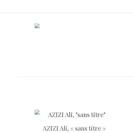
Skip
to
content
AZIZI Ali, « sans titre »