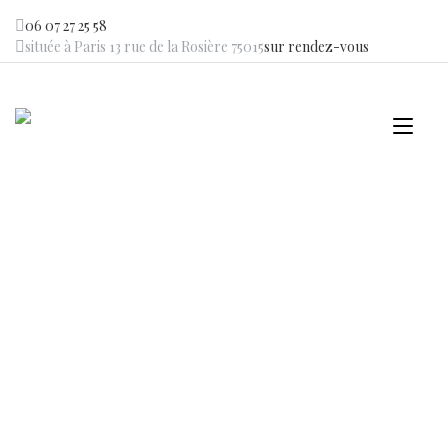
Skip
06 07 27 25 58
to
située à Paris 13 rue de la Rosière 75015
sur rendez-vous
content
Tog
navi