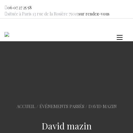
Skip
06 07 27 25 58
to
située à Paris 13 rue de la Rosière 75015
sur rendez-vous
content
Tog
navi
ACCUEIL
/
ÉVÉNEMENTS PASSÉS
/ DAVID MAZIN
David mazin