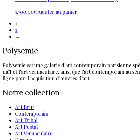
1,700.00
€
Ajouter au panier
1
2
→
Polysemie
Polysemie est une galerie d’art contemporain parisienne spéci
naïf et l’art vernaculaire, ainsi que l’art contemporain au 
ligne pour l’acquisition d’œuvres d’art.
Notre collection
Art Brut
Contemporain
Art Tribal
Art Postal
Art Vernaculaire
Dessins