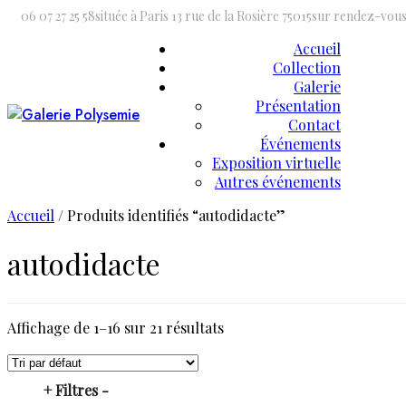
Skip
06 07 27 25 58
située à Paris 13 rue de la Rosière 75015
sur rendez-vou
to
Accueil
content
Collection
Galerie
Présentation
Contact
Événements
Exposition virtuelle
Autres événements
Accueil
/ Produits identifiés “autodidacte”
autodidacte
Affichage de 1–16 sur 21 résultats
+ Filtres -