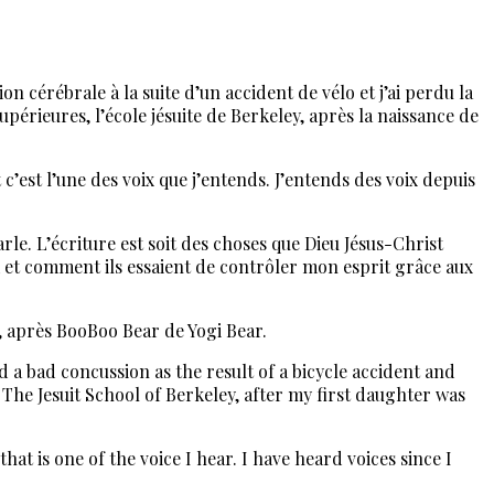
ion cérébrale à la suite d’un accident de vélo et j’ai perdu la
 supérieures, l’école jésuite de Berkeley, après la naissance de
 c’est l’une des voix que j’entends. J’entends des voix depuis
arle. L’écriture est soit des choses que Dieu Jésus-Christ
IA et comment ils essaient de contrôler mon esprit grâce aux
, après BooBoo Bear de Yogi Bear.
ad a bad concussion as the result of a bicycle accident and
, The Jesuit School of Berkeley, after my first daughter was
t is one of the voice I hear. I have heard voices since I