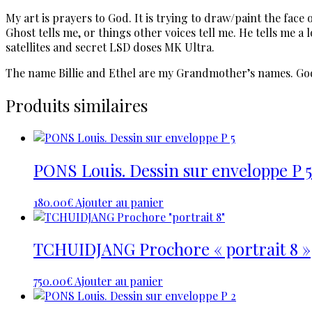
My art is prayers to God. It is trying to draw/paint the face
Ghost tells me, or things other voices tell me. He tells me
satellites and secret LSD doses MK Ultra.
The name Billie and Ethel are my Grandmother’s names. God
Produits similaires
PONS Louis. Dessin sur enveloppe P 5
180.00
€
Ajouter au panier
TCHUIDJANG Prochore « portrait 8 »
750.00
€
Ajouter au panier