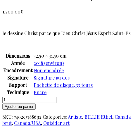
1,200.00
€
Je dessine Christ parce que Dieu Christ Jésus Esprit Saint-Esp
Dimensions
32,50 × 31,50 cm
Année
2018 (environ)
Encadrement
Non encadrée
Signature
Signature au dos
Support
Pochette de disque, 33 tours
Technique
Encre
quantité
de
Ajouter au panier
ETHEL
SKU:
7492c5788692
Categories:
Artiste
,
BILLIE Ethel
,
Canada
Billie
brut
,
Canada/USA
,
Outsider art
(Ian
Yvely)