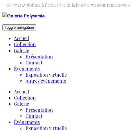
Skip
06 07 27 25 58
située à Paris 13 rue de la Rosière 75015
sur rendez-vou
to
content
Toggle navigation
Accueil
Collection
Galerie
Présentation
Contact
Événements
Exposition virtuelle
Autres événements
Accueil
Collection
Galerie
Présentation
Contact
Événements
Exposition virtuelle