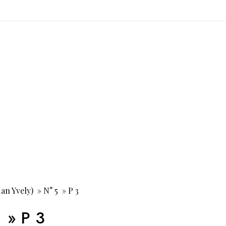
Ian Yvely) » N° 5 » P 3
5 » P 3