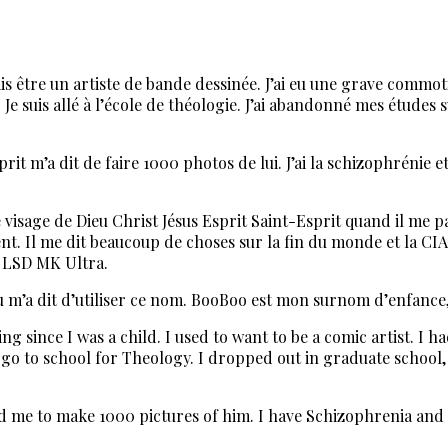
ulais être un artiste de bande dessinée. J’ai eu une grave commot
t. Je suis allé à l’école de théologie. J’ai abandonné mes études
it m’a dit de faire 1000 photos de lui. J’ai la schizophrénie et
le visage de Dieu Christ Jésus Esprit Saint-Esprit quand il me p
sent. Il me dit beaucoup de choses sur la fin du monde et la C
e LSD MK Ultra.
u m’a dit d’utiliser ce nom. BooBoo est mon surnom d’enfance
ng since I was a child. I used to want to be a comic artist. I h
did go to school for Theology. I dropped out in graduate school
 me to make 1000 pictures of him. I have Schizophrenia and tha