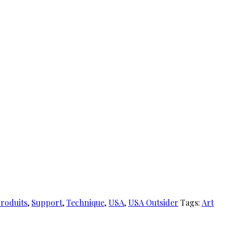
roduits
,
Support
,
Technique
,
USA
,
USA Outsider
Tags:
Art