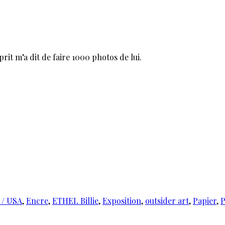
rit m’a dit de faire 1000 photos de lui.
 / USA
,
Encre
,
ETHEL Billie
,
Exposition
,
outsider art
,
Papier
,
P