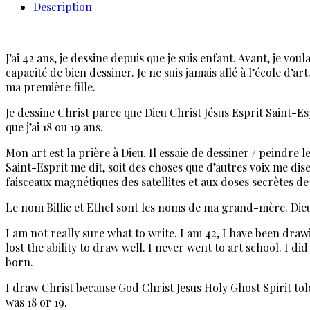
Description
"
N°
5
"
J’ai 42 ans, je dessine depuis que je suis enfant. Avant, je vo
P
capacité de bien dessiner. Je ne suis jamais allé à l’école d’ar
3
ma première fille.
Je dessine Christ parce que Dieu Christ Jésus Esprit Saint-Espr
que j’ai 18 ou 19 ans.
Mon art est la prière à Dieu. Il essaie de dessiner / peindre 
Saint-Esprit me dit, soit des choses que d’autres voix me di
faisceaux magnétiques des satellites et aux doses secrètes d
Le nom Billie et Ethel sont les noms de ma grand-mère. Die
I am not really sure what to write. I am 42, I have been drawi
lost the ability to draw well. I never went to art school. I 
born.
I draw Christ because God Christ Jesus Holy Ghost Spirit told
was 18 or 19.