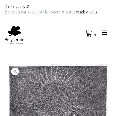
Skip
06 07 27 25 58
to
située à Paris 13 rue de la Rosière 75015
sur rendez-vous
content
Tog
0
navi