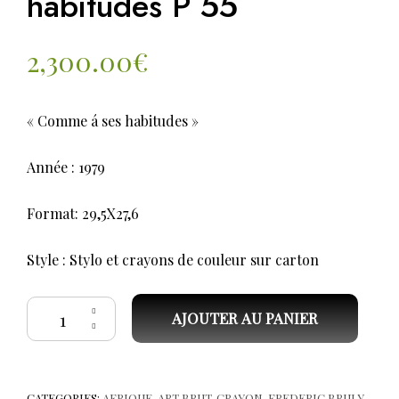
habitudes P 55
2,300.00
€
« Comme á ses habitudes »
Année : 1979
Format: 29,5X27,6
Style : Stylo et crayons de couleur sur carton
quantité de Frédéric Bruly BOUABRE-Comme á ses habitudes P 55
AJOUTER AU PANIER
CATEGORIES:
AFRIQUE
,
ART BRUT
,
CRAYON
,
FREDERIC BRULY