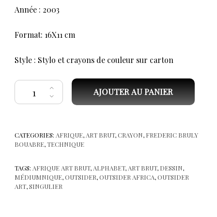
Année : 2003
Format: 16X11 cm
Style : Stylo et crayons de couleur sur carton
quantité de Frédéric Bruly BOUABRE-Une lance "li" ou " ly" P 76
AJOUTER AU PANIER
CATEGORIES:
AFRIQUE
,
ART BRUT
,
CRAYON
,
FREDERIC BRULY
BOUABRE
,
TECHNIQUE
TAGS:
AFRIQUE ART BRUT
,
ALPHABET
,
ART BRUT
,
DESSIN
,
MÉDIUMNIQUE
,
OUTSIDER
,
OUTSIDER AFRICA
,
OUTSIDER
ART
,
SINGULIER