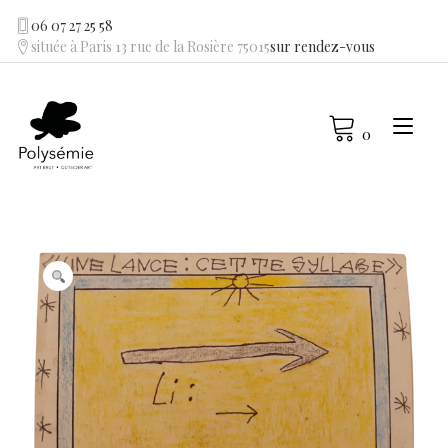
Skip
06 07 27 25 58
to
située à Paris 13 rue de la Rosière 75015
sur rendez-vous
content
Tog
0
navi