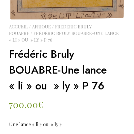
ACCUEIL
/
AFRIQUE
/
FREDERIC BRULY
BOUABRE
/ FRÉDÉRIC BRULY BOUABRE-UNE LANCE
« LI » OU » LY » P 76
Frédéric Bruly
BOUABRE-Une lance
« li » ou » ly » P 76
700.00
€
Une lance « li » ou » ly »