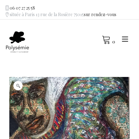
Skip
06 07 27 25 58
to
située à Paris 13 rue de la Rosière 75015
sur rendez-vous
content
Tog
0
navi