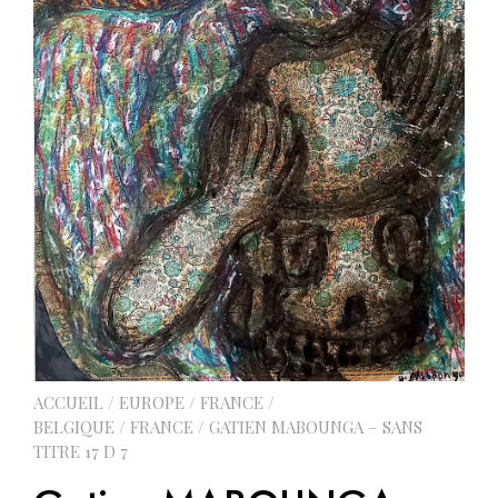
ACCUEIL
/
EUROPE
/
FRANCE /
BELGIQUE
/
FRANCE
/ GATIEN MABOUNGA – SANS
TITRE 17 D 7