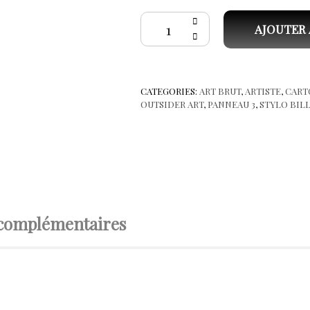
quantité de Guyodo (Frantz
AJOUTER 
CATEGORIES:
ART BRUT
,
ARTISTE
,
CART
OUTSIDER ART
,
PANNEAU 3
,
STYLO BIL
 complémentaires