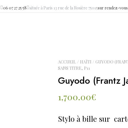
06 07 27 25 58
située à Paris 13 rue de la Rosière 75015
sur rendez-vous
ACCUEIL
/
HAÏTI
/
GUYODO (FRANT
SANS TITRE, P11
Guyodo (Frantz Ja
1,700.00
€
Stylo à bille sur car