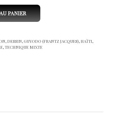
 Jacques). Sans titre, P11
AU PANIER
ON
,
DESSIN
,
GUYODO (FRANTZ JACQUES)
,
HAÏTI
,
LE
,
TECHNIQUE MIXTE