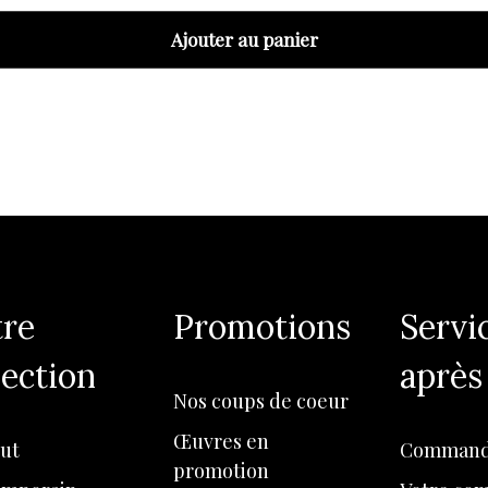
Ajouter au panier
re
Promotions
Servi
lection
après
Nos coups de coeur
Œuvres en
rut
Command
promotion