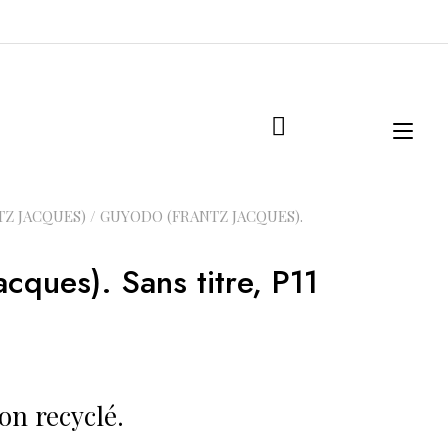
Tog
navi
Z JACQUES)
/ GUYODO (FRANTZ JACQUES).
cques). Sans titre, P11
ton recyclé.