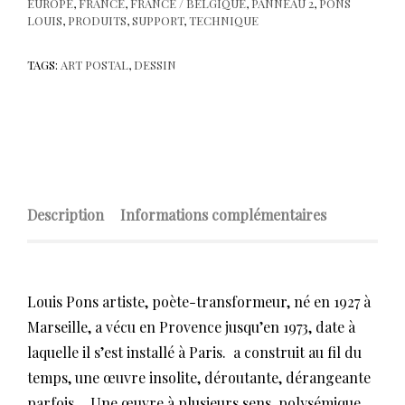
EUROPE
,
FRANCE
,
FRANCE / BELGIQUE
,
PANNEAU 2
,
PONS
LOUIS
,
PRODUITS
,
SUPPORT
,
TECHNIQUE
TAGS:
ART POSTAL
,
DESSIN
Description
Informations complémentaires
Louis Pons artiste, poète-transformeur, né en 1927 à
Marseille, a vécu en Provence jusqu’en 1973, date à
laquelle il s’est installé à Paris. a construit au fil du
temps, une œuvre insolite, déroutante, dérangeante
parfois… Une œuvre à plusieurs sens, polysémique.