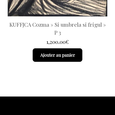
KUFFJCA Cozma » Si umbrela si frigul »
P 3
1,200.00
€
Ajouter au panier