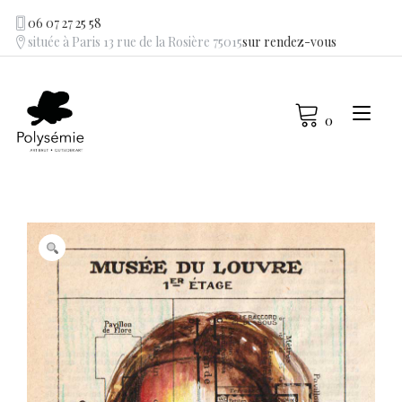
Skip
06 07 27 25 58
to
située à Paris 13 rue de la Rosière 75015
sur rendez-vous
content
Tog
0
navi