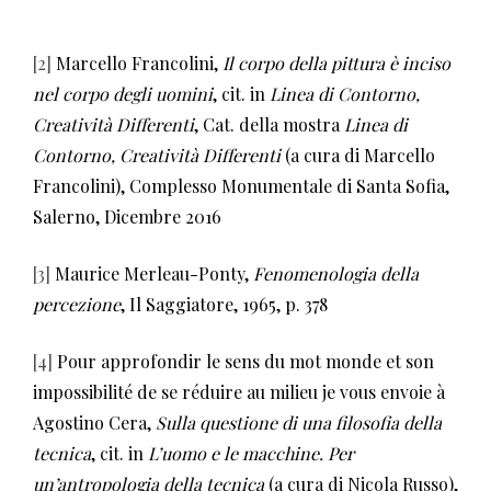
[2]
Marcello Francolini,
Il corpo della pittura è inciso
nel corpo degli uomini
, cit. in
Linea di Contorno,
Creatività Differenti
, Cat. della mostra
Linea di
Contorno, Creatività Differenti
(a cura di Marcello
Francolini), Complesso Monumentale di Santa Sofia,
Salerno, Dicembre 2016
[3]
Maurice Merleau-Ponty,
Fenomenologia della
percezione
, Il Saggiatore, 1965, p. 378
[4]
Pour approfondir le sens du mot monde et son
impossibilité de se réduire au milieu je vous envoie à
Agostino Cera,
Sulla questione di una filosofia della
tecnica
, cit. in
L’uomo e le macchine.
Per
un’antropologia della tecnica
(a cura di Nicola Russo),