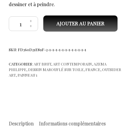
dessiner et à peindre.
quantité de Philippe Azema." Plasmes ivres d'eau ". P16
AJOUTER AU PANIER
SKU:
FD360D21E89F-2-1-1-1-1-1-1-1-1-1-1-1-1
CATEGORIES:
ART BRUT
,
ART CONTEMPORAIN
,
AZEMA
PHILIPPE
,
DESSIN MAROUFLÉ SUR TOILE
,
FRANCE
,
OUTSIDER
ART
,
PANNEAU 1
Description
Informations complémentaires