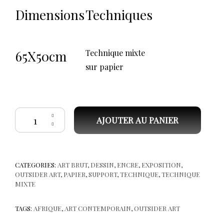
Dimensions
Techniques
65X50cm
Technique mixte
sur papier
quantité de Pierre SEGOH - sans titre D 21
AJOUTER AU PANIER
CATEGORIES:
ART BRUT
,
DESSIN
,
ENCRE
,
EXPOSITION
,
OUTSIDER ART
,
PAPIER
,
SUPPORT
,
TECHNIQUE
,
TECHNIQUE
MIXTE
TAGS:
AFRIQUE
,
ART CONTEMPORAIN
,
OUTSIDER ART