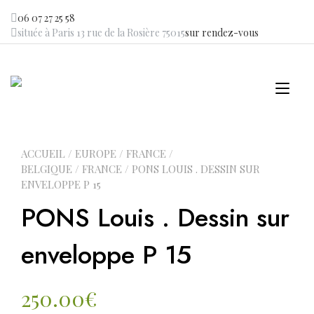
Skip
06 07 27 25 58
to
située à Paris 13 rue de la Rosière 75015
sur rendez-vous
content
Tog
navi
ACCUEIL
/
EUROPE
/
FRANCE /
BELGIQUE
/
FRANCE
/ PONS LOUIS . DESSIN SUR
ENVELOPPE P 15
PONS Louis . Dessin sur
enveloppe P 15
250.00
€