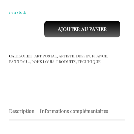
1 en stock
AJOUTER AU PANIER
quantité de PONS Louis . Dessin sur enveloppe P 15
CATEGORIES:
ART POSTAL
,
ARTISTE
,
DESSIN
,
FRANCE
,
PANNEAU 2
,
PONS LOUIS
,
PRODUITS
,
TECHNIQUE
Description
Informations complémentaires