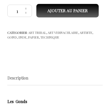
quantité de INDE, Tribu GOND, Sukhnandi Vyam " Bachi Pakshi " PG3
AJOUTER AU PANIER
CATEGORIES:
ART TRIBAL
,
ART VERNACULAIRE
,
ARTISTE
,
GOND
,
INDE
,
PAPIER
,
TECHNIQUE
Description
Les Gonds