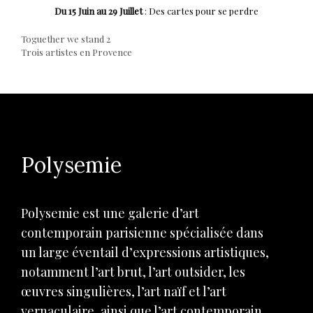
Du 15 Juin au 29 Juillet
: Des cartes pour se perdre
Navigation
Toguether we stand 2
Trois artistes en Provence
de
l’article
Polysemie
Polysemie est une galerie d’art
contemporain parisienne spécialisée dans
un large éventail d’expressions artistiques,
notamment l’art brut, l’art outsider, les
œuvres singulières, l’art naïf et l’art
vernaculaire, ainsi que l’art contemporain