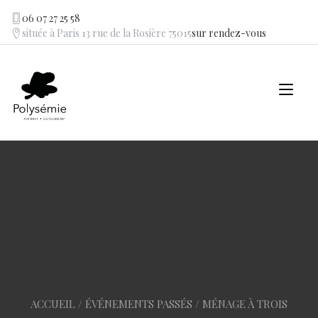
Skip
06 07 27 25 58
to
située à Paris 13 rue de la Rosière 75015
sur rendez-vous
content
Tog
navi
ACCUEIL
/
ÉVÉNEMENTS PASSÉS
/ MÉNAGE À TROIS