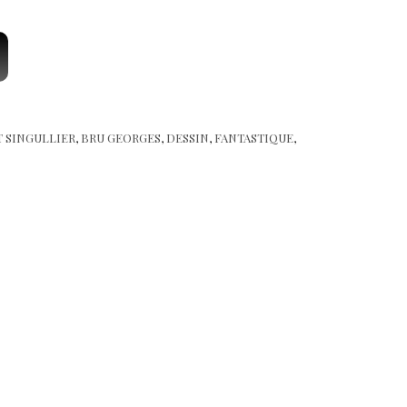
T SINGULLIER
,
BRU GEORGES
,
DESSIN
,
FANTASTIQUE
,