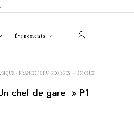
s
Événements
LGIQUE
/
FRANCE
/ BRU GEORGES » UN CHEF
n chef de gare » P1