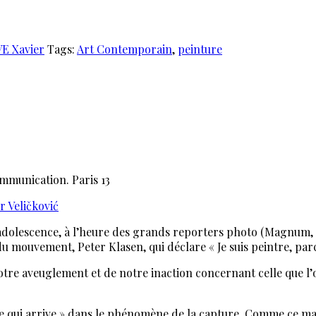
 Xavier
Tags:
Art Contemporain
,
peinture
mmunication. Paris 13
r Veličković
olescence, à l’heure des grands reporters photo (Magnum, le 
u mouvement, Peter Klasen, qui déclare « Je suis peintre, par
tre aveuglement et de notre inaction concernant celle que l’
 « Ce qui arrive » dans le phénomène de la capture. Comme ce m