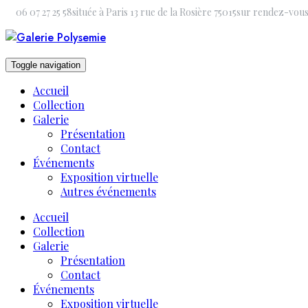
Skip
06 07 27 25 58
située à Paris 13 rue de la Rosière 75015
sur rendez-vou
to
content
Toggle navigation
Accueil
Collection
Galerie
Présentation
Contact
Événements
Exposition virtuelle
Autres événements
Accueil
Collection
Galerie
Présentation
Contact
Événements
Exposition virtuelle