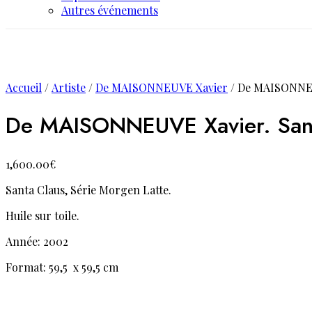
Autres événements
Accueil
/
Artiste
/
De MAISONNEUVE Xavier
/ De MAISONNEUV
De MAISONNEUVE Xavier. Sant
1,600.00
€
Santa Claus, Série Morgen Latte.
Huile sur toile.
Année: 2002
Format: 59,5 x 59,5 cm