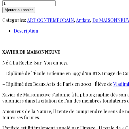
quantité
de
Ajouter au panier
De
Categories:
ART CONTEMPORAIN
,
Artiste
,
De MAISONNEUVE
MAISONNEUVE
Xavier.
Description
Santa
Claus.
P
2
XAVIER DE MAISONNEUVE
Né à La Roche-Sur-Yon en 1977.
– Diplômé de l’École Estienne en 1997 d’un BTS Image de Co
– Diplômé des Beaux Arts de Paris en 2002 : Élève de
Vladimi
Xavier de Maisonneuve s’adonne à la photographie dès son ad
volontiers dans la citation de l’un des membres fondateurs d
Amoureux de la Nature, il tente de comprendre le sens de no
toutes ses formes.
L’artiste est littéralement appelé par l’image . Il parle de