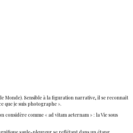
Monde). Sensible à la figuration narrative, il se reconnaît
ce que je suis photographe ».
on considère comme « ad vitam aeternam » : la Vie sous
agnifique saule-pleureur se reflétant dans un étang,