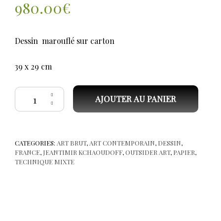
980.00
€
Dessin marouflé sur carton
39 x 29 cm
quantité de JEANTIMIR (Kchaoudoff) La lectrice P2
AJOUTER AU PANIER
CATEGORIES:
ART BRUT
,
ART CONTEMPORAIN
,
DESSIN
,
FRANCE
,
JEANTIMIR KCHAOUDOFF
,
OUTSIDER ART
,
PAPIER
,
TECHNIQUE MIXTE