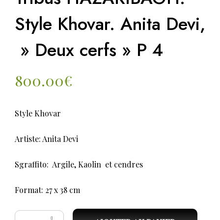
Style Khovar. Anita Devi,
» Deux cerfs » P 4
800.00
€
Style Khovar
Artiste: Anita Devi
Sgraffito: Argile, Kaolin et cendres
Format: 27 x 38 cm
quantité de Tribus HAZARIBAGH. Style Khovar. Anita Devi, " Deux cerfs