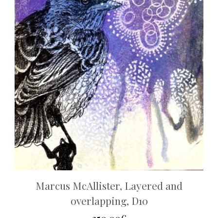
Marcus McAllister, Layered and
overlapping, D10
250.00
€