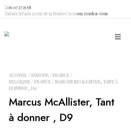
Skip
06 07 27 25 58
to
située à Paris 13 rue de la Rosière 75015
sur rendez-vous
content
Tog
navi
ACCUEIL
/
EUROPE
/
FRANCE /
BELGIQUE
/
FRANCE
/ MARCUS MCALLISTER, TANT À
DONNER , D9
Marcus McAllister, Tant
à donner , D9