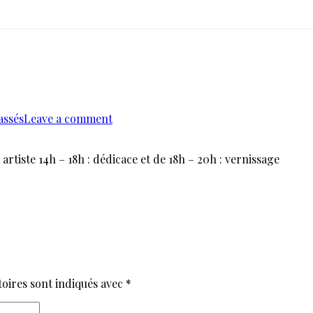
on
assés
Leave a comment
Marcoleptique
 artiste 14h – 18h : dédicace et de 18h – 20h : vernissage
oires sont indiqués avec
*