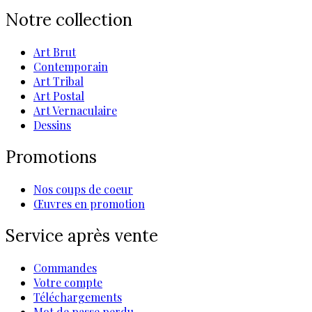
Notre collection
Art Brut
Contemporain
Art Tribal
Art Postal
Art Vernaculaire
Dessins
Promotions
Nos coups de coeur
Œuvres en promotion
Service après vente
Commandes
Votre compte
Téléchargements
Mot de passe perdu