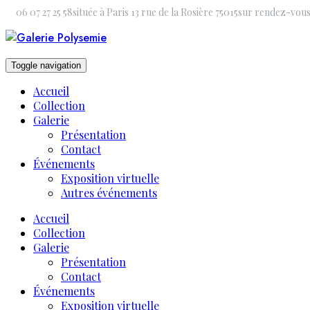
Skip
06 07 27 25 58
située à Paris 13 rue de la Rosière 75015
sur rendez-vou
to
content
Toggle navigation
Accueil
Collection
Galerie
Présentation
Contact
Événements
Exposition virtuelle
Autres événements
Accueil
Collection
Galerie
Présentation
Contact
Événements
Exposition virtuelle