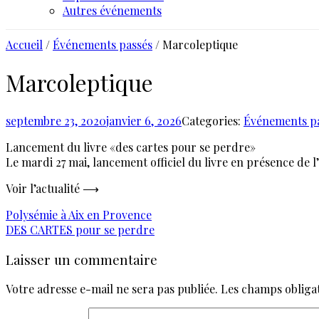
Autres événements
Accueil
/
Événements passés
/ Marcoleptique
Marcoleptique
septembre 23, 2020
janvier 6, 2026
Categories:
Événements p
Lancement du livre «des cartes pour se perdre»
Le mardi 27 mai, lancement officiel du livre en présence de l’
Voir l’actualité ⟶
Navigation
Polysémie à Aix en Provence
DES CARTES pour se perdre
de
Laisser un commentaire
l’article
Votre adresse e-mail ne sera pas publiée.
Les champs obligat